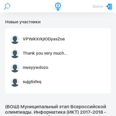
Войти
Новые участники
VPYsiKXrkjIODyasZoa
Thank you very much for your inquiry We appreciate you 9126052 https://youtube.com faceapple !
nweyywdozo
sujgtixfeq
(ВОШ) Муниципальный этап Всероссийской
олимпиады. Информатика (ИКТ) 2017-2018 -