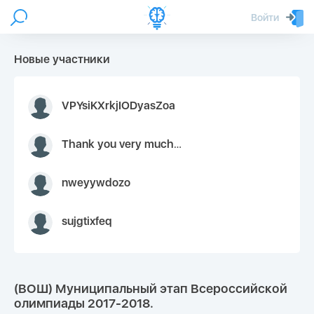
Войти
Новые участники
VPYsiKXrkjIODyasZoa
Thank you very much for your inquiry We appreciate you 9126052 https://youtube.com faceapple !
nweyywdozo
sujgtixfeq
(ВОШ) Муниципальный этап Всероссийской
олимпиады 2017-2018.