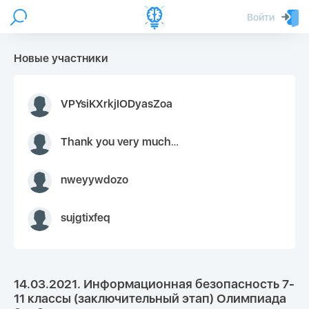
Войти
Новые участники
VPYsiKXrkjIODyasZoa
Thank you very much for your inquiry We appreciate you 9126052 https://youtube.com faceapple !
nweyywdozo
sujgtixfeq
14.03.2021. Информационная безопасность 7-
11 классы (заключительный этап) Олимпиада