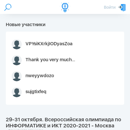
Войти
Новые участники
VPYsiKXrkjIODyasZoa
Thank you very much for your inquiry We appreciate you 9126052 https://youtube.com faceapple !
nweyywdozo
sujgtixfeq
29-31 октября. Всероссийская олимпиада по
ИНФОРМАТИКЕ и ИКТ 2020-2021 - Москва