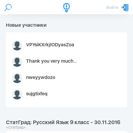
Войти
Новые участники
VPYsiKXrkjIODyasZoa
Thank you very much for your inquiry We appreciate you 9126052 https://youtube.com faceapple !
nweyywdozo
sujgtixfeq
СтатГрад: Русский Язык 9 класс - 30.11.2016
«СтатГрад»