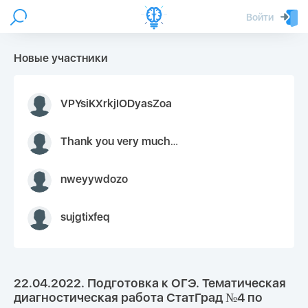
Войти
Новые участники
VPYsiKXrkjIODyasZoa
Thank you very much for your inquiry We appreciate you 9126052 https://youtube.com faceapple !
nweyywdozo
sujgtixfeq
22.04.2022. Подготовка к ОГЭ. Тематическая
диагностическая работа СтатГрад №4 по