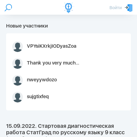
Войти
Новые участники
VPYsiKXrkjIODyasZoa
Thank you very much for your inquiry We appreciate you 9126052 https://youtube.com faceapple !
nweyywdozo
sujgtixfeq
15.09.2022. Стартовая диагностическая
работа СтатГрад по русскому языку 9 класс