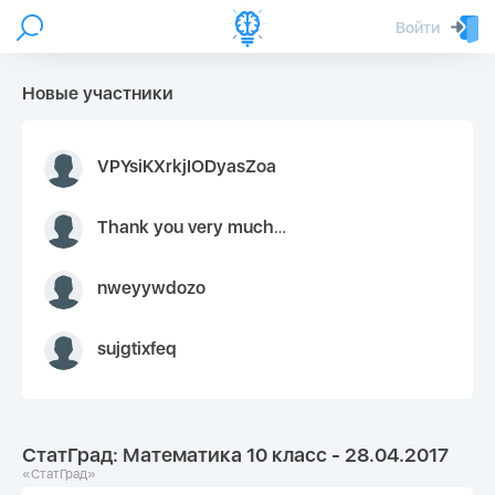
Войти
Новые участники
VPYsiKXrkjIODyasZoa
Thank you very much for your inquiry We appreciate you 9126052 https://youtube.com faceapple !
nweyywdozo
sujgtixfeq
СтатГрад: Математика 10 класс - 28.04.2017
«СтатГрад»