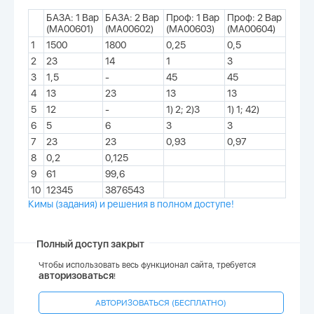
БАЗА: 1 Вар
БАЗА: 2 Вар
Проф: 1 Вар
Проф: 2 Вар
(МА00601)
(МА00602)
(МА00603)
(МА00604)
1
1500
1800
0,25
0,5
2
23
14
1
3
3
1,5
-
45
45
4
13
23
13
13
5
12
-
1) 2; 2)3
1) 1; 42)
6
5
6
3
3
7
23
23
0,93
0,97
8
0,2
0,125
9
61
99,6
10
12345
3876543
Кимы (задания) и решения в полном доступе!
Полный доступ закрыт
Чтобы использовать весь функционал сайта, требуется
авторизоваться
!
АВТОРИЗОВАТЬСЯ (БЕСПЛАТНО)