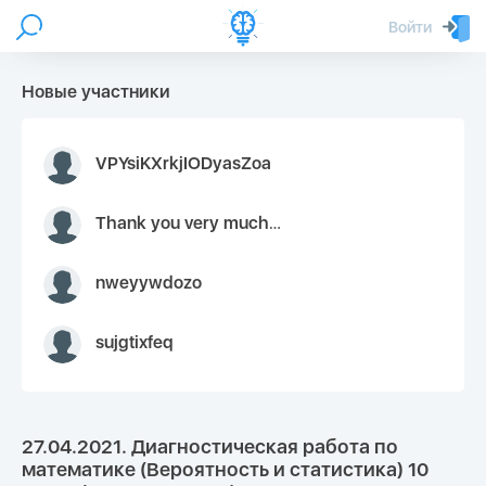
Войти
Новые участники
VPYsiKXrkjIODyasZoa
Thank you very much for your inquiry We appreciate you 9126052 https://youtube.com faceapple !
nweyywdozo
sujgtixfeq
27.04.2021. Диагностическая работа по
математике (Вероятность и статистика) 10