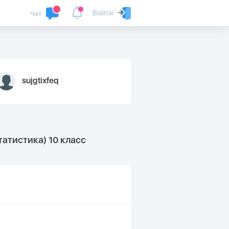
Войти
Чат
sujgtixfeq
атистика) 10 класс