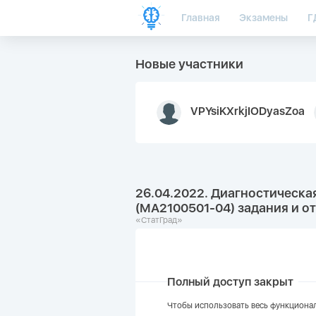
Главная
Экзамены
Г
Новые участники
VPYsiKXrkjIODyasZoa
26.04.2022. Диагностическая
(МА2100501-04) задания и о
«СтатГрад»
Полный доступ закрыт
Чтобы использовать весь функционал