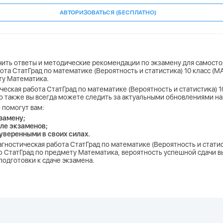
АВТОРИЗОВАТЬСЯ (БЕСПЛАТНО)
учить ответы и методические рекомендации по экзамену для самосто
ота СтатГрад по математике (Вероятность и статистика) 10 класс (М
ту Математика.
ческая работа СтатГрад по математике (Вероятность и статистика) 1
но также вы всегда можете следить за актуальными обновлениями на
 помогут вам:
замену;
ле экзаменов;
 уверенными в своих силах.
агностическая работа СтатГрад по математике (Вероятность и статис
 СтатГрад по предмету Математика, вероятность успешной сдачи выр
одготовки к сдаче экзамена.