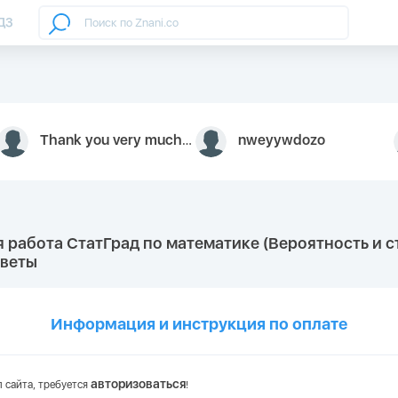
ДЗ
Thank you very much for your inquiry We appreciate you 9126052 https://youtube.com faceapple !
nweyywdozo
 работа СтатГрад по математике (Вероятность и ст
тветы
Информация и инструкция по оплате
авторизоваться
 сайта, требуется
!