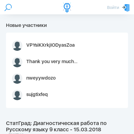
Войти
Новые участники
VPYsiKXrkjIODyasZoa
Thank you very much for your inquiry We appreciate you 9126052 https://youtube.com faceapple !
nweyywdozo
sujgtixfeq
СтатГрад: Диагностическая работа по
Русскому языку 9 класс - 15.03.2018