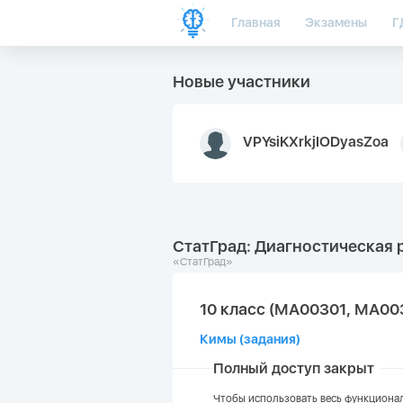
Главная
Экзамены
Г
Новые участники
VPYsiKXrkjIODyasZoa
СтатГрад: Диагностическая р
«СтатГрад»
10 класс (МА00301, МА0
Кимы (задания)
Полный доступ закрыт
Чтобы использовать весь функционал