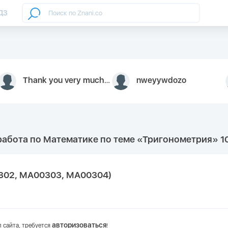
ДЗ
Thank you very much for your inquiry We appreciate you 9126052 https://youtube.com faceapple !
nweyywdozo
абота по Математике по теме «Тригонометрия» 10 
0302, МА00303, МА00304)
авторизоваться
 сайта, требуется
!