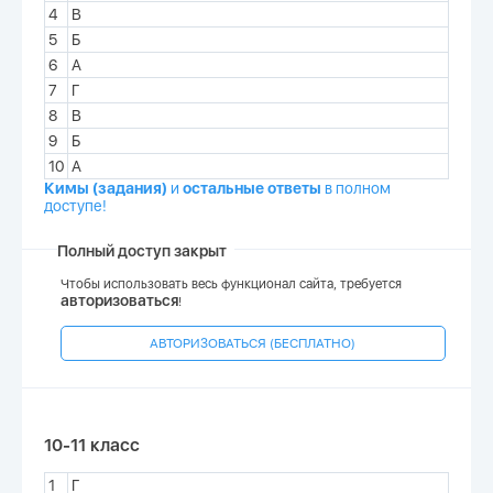
4
В
5
Б
6
А
7
Г
8
В
9
Б
10
А
Кимы (задания)
и
остальные ответы
в полном
доступе!
Полный доступ закрыт
Чтобы использовать весь функционал сайта, требуется
авторизоваться
!
АВТОРИЗОВАТЬСЯ (БЕСПЛАТНО)
10-11 класс
1
Г