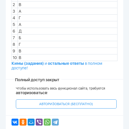
2
В
3
А
4
Г
5
А
6
Д
7
Б
8
Г
9
В
10
В
Кимы (задания)
и
остальные ответы
в полном
доступе!
Полный доступ закрыт
Чтобы использовать весь функционал сайта, требуется
авторизоваться
!
АВТОРИЗОВАТЬСЯ (БЕСПЛАТНО)