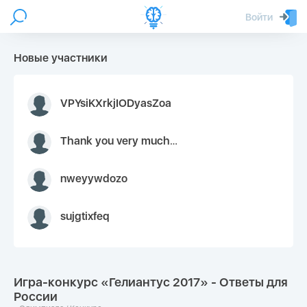
Войти
Новые участники
VPYsiKXrkjIODyasZoa
Thank you very much for your inquiry We appreciate you 9126052 https://youtube.com faceapple !
nweyywdozo
sujgtixfeq
Игра-конкурс «Гелиантус 2017» - Ответы для
России