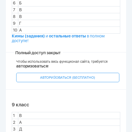
6
Б
7
В
8
В
9
Г
10
А
Кимы (задания)
и
остальные ответы
в полном
доступе!
Полный доступ закрыт
Чтобы использовать весь функционал сайта, требуется
авторизоваться
!
АВТОРИЗОВАТЬСЯ (БЕСПЛАТНО)
9 класс
1
В
2
А
3
Д