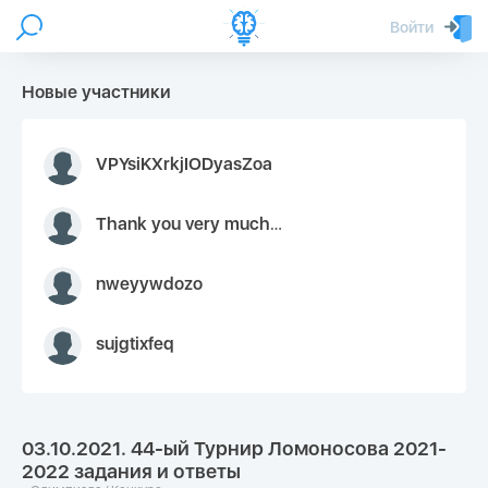
Войти
Новые участники
VPYsiKXrkjIODyasZoa
Thank you very much for your inquiry We appreciate you 9126052 https://youtube.com faceapple !
nweyywdozo
sujgtixfeq
03.10.2021. 44-ый Турнир Ломоносова 2021-
2022 задания и ответы