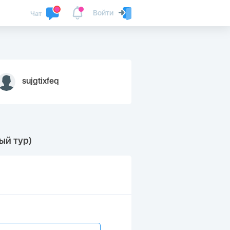
Войти
Чат
sujgtixfeq
ый тур)