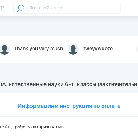
ДЗ
Thank you very much for your inquiry We appreciate you 9126052 https://youtube.com faceapple !
nweyywdozo
А. Естественные науки 6-11 классы (заключительн
Информация и инструкция по оплате
авторизоваться
 сайта, требуется
!