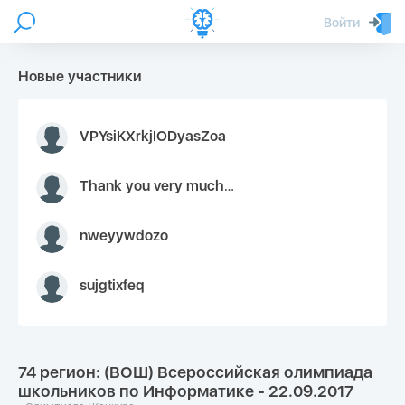
Войти
Новые участники
VPYsiKXrkjIODyasZoa
Thank you very much for your inquiry We appreciate you 9126052 https://youtube.com faceapple !
nweyywdozo
sujgtixfeq
74 регион: (ВОШ) Всероссийская олимпиада
школьников по Информатике - 22.09.2017