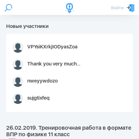
Войти
Новые участники
VPYsiKXrkjIODyasZoa
Thank you very much for your inquiry We appreciate you 9126052 https://youtube.com faceapple !
nweyywdozo
sujgtixfeq
26.02.2019. Тренировочная работа в формате
ВПР по физике 11 класс