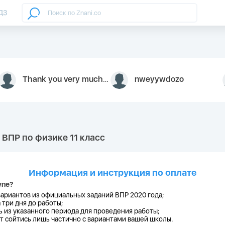
ДЗ
Thank you very much for your inquiry We appreciate you 9126052 https://youtube.com faceapple !
nweyywdozo
 ВПР по физике 11 класс
Информация и инструкция по оплате
упе?
вариантов из официальных заданий ВПР 2020 года;
 три дня до работы;
 из указанного периода для проведения работы;
 сойтись лишь частично с вариантами вашей школы.