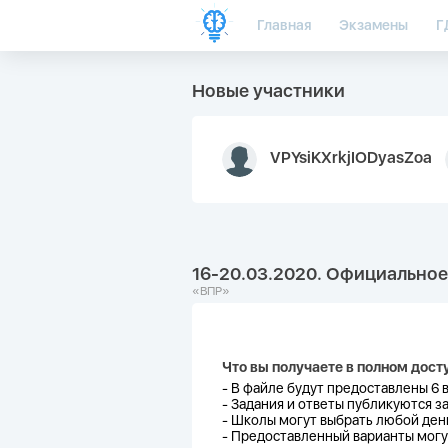
Главная
Экзамены
Г
Новые участники
VPYsiKXrkjIODyasZoa
16-20.03.2020. Официальное
«ВПР»
Что вы получаете в полном дост
- В файле будут предоставлены 6 
-
Задания и ответы публикуются за
-
Школы могут выбрать любой день
-
Предоставленный варианты могут