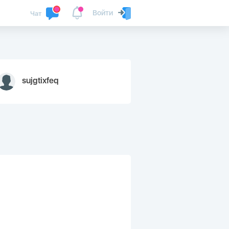
Войти
Чат
sujgtixfeq