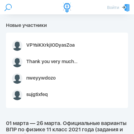
Войти
Новые участники
VPYsiKXrkjIODyasZoa
Thank you very much for your inquiry We appreciate you 9126052 https://youtube.com faceapple !
nweyywdozo
sujgtixfeq
01 марта — 26 марта. Официальные варианты
ВПР по физике 11 класс 2021 года (задания и