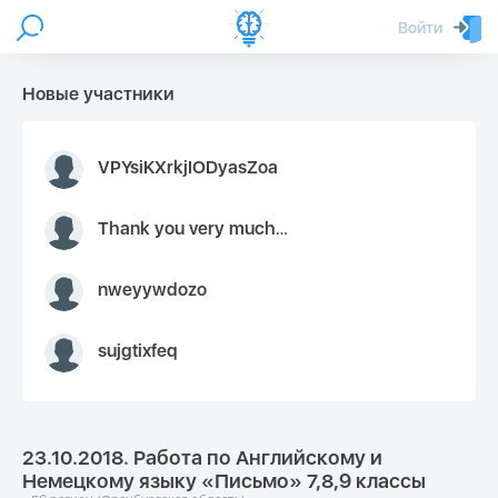
Войти
Новые участники
VPYsiKXrkjIODyasZoa
Thank you very much for your inquiry We appreciate you 9126052 https://youtube.com faceapple !
nweyywdozo
sujgtixfeq
23.10.2018. Работа по Английскому и
Немецкому языку «Письмо» 7,8,9 классы