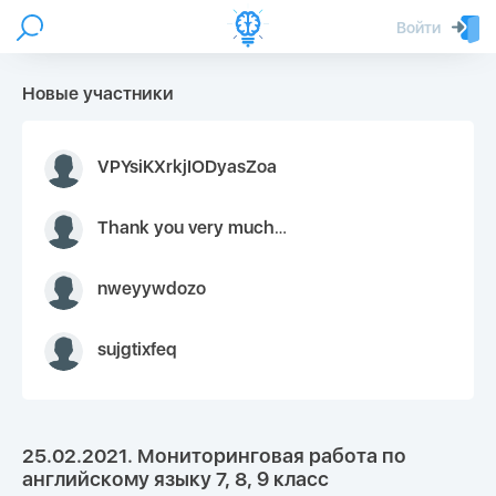
Войти
Новые участники
VPYsiKXrkjIODyasZoa
Thank you very much for your inquiry We appreciate you 9126052 https://youtube.com faceapple !
nweyywdozo
sujgtixfeq
25.02.2021. Мониторинговая работа по
английскому языку 7, 8, 9 класс