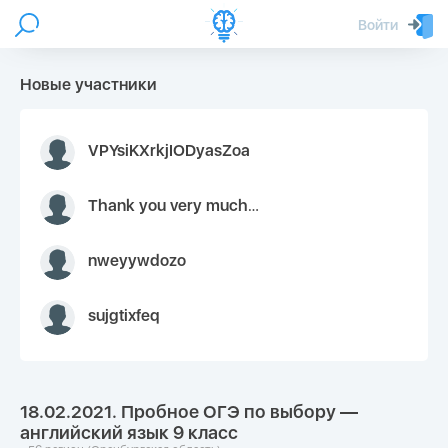
Войти
Новые участники
VPYsiKXrkjIODyasZoa
Thank you very much for your inquiry We appreciate you 9126052 https://youtube.com faceapple !
nweyywdozo
sujgtixfeq
18.02.2021. Пробное ОГЭ по выбору —
английский язык 9 класс