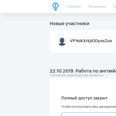
Главная
Экзамены
Г
Новые участники
VPYsiKXrkjIODyasZoa
22.10.2019. Работа по англи
«56 регион (Оренбургская область)»
Полный доступ закрыт
Чтобы использовать весь функционал