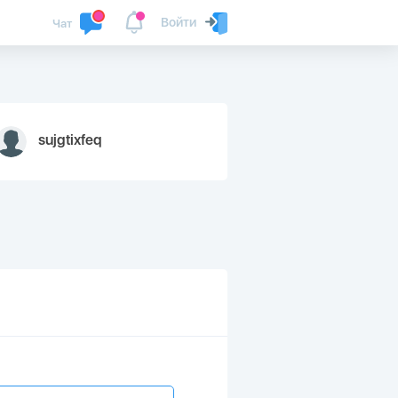
Войти
Чат
sujgtixfeq