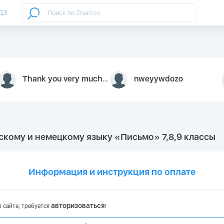
ДЗ
Thank you very much for your inquiry We appreciate you 9126052 https://youtube.com faceapple !
nweyywdozo
йскому и немецкому языку «Письмо» 7,8,9 классы
Информация и инструкция по оплате
авторизоваться
 сайта, требуется
!