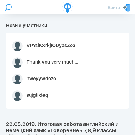
Войти
Новые участники
VPYsiKXrkjIODyasZoa
Thank you very much for your inquiry We appreciate you 9126052 https://youtube.com faceapple !
nweyywdozo
sujgtixfeq
22.05.2019. Итоговая работа английский и
немецкий язык «Говорение» 7,8,9 классы