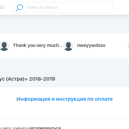
ДЗ
Thank you very much for your inquiry We appreciate you 9126052 https://youtube.com faceapple !
nweyywdozo
ус (Астра)» 2018-2019
Информация и инструкция по оплате
авторизоваться
 сайта, требуется
!