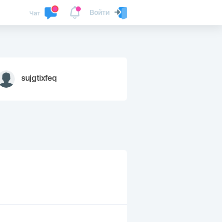
Войти
Чат
sujgtixfeq