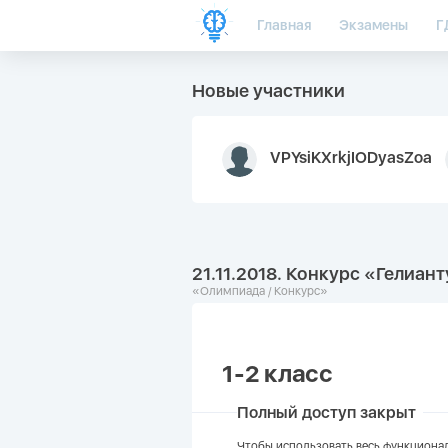
Главная
Экзамены
Г
Новые участники
VPYsiKXrkjIODyasZoa
21.11.2018. Конкурс «Гелиант
«Олимпиада / Конкурс»
1-2 класс
Полный доступ закрыт
Чтобы использовать весь функционал