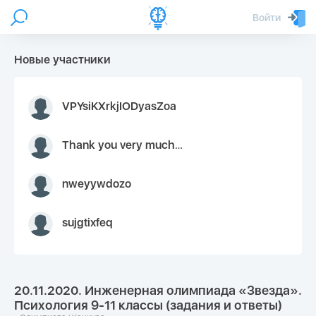
Войти
Новые участники
VPYsiKXrkjIODyasZoa
Thank you very much for your inquiry We appreciate you 9126052 https://youtube.com faceapple !
nweyywdozo
sujgtixfeq
20.11.2020. Инженерная олимпиада «Звезда».
Психология 9-11 классы (задания и ответы)