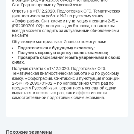
(позиции 2-5)» (РЯ2090701-02)» по направлению
СтатГрад по предмету Русский язык.
Ответы на «17.12.2020. Подготовка к ОГЭ. Тематическая
диагностическая работа №2 по русскому языку.
«Орфография. Синтаксис и пунктуация (позиции 2-5)»
(РЯ2090701-02)» доступны для 9 класса, но также вы
всегда можете следить за актуальными обновлениями
на сайте.
Обучающие материалы от Znani.co помогут вам:
Подготовиться к будущему экзамену;
Получить хорошую оценку после экзаменов;
Проверить свои знания и быть уверенными в своих
силах.
Получая ответы к «17.12.2020. Подготовка к ОГЭ.
Тематическая диагностическая работа №2 по русскому
языку. «Орфография. Синтаксис и пунктуация (позиции
2-5)» (РЯ2090701-02)» по направлению СтатГрад по
предмету Русский язык, вероятность успешной сдачи
вырастает в несколько раз, как и эффективности
самостоятельной подготовки к сдаче экзамена.
Похожие экзамены