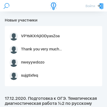
Войти
Новые участники
VPYsiKXrkjIODyasZoa
Thank you very much for your inquiry We appreciate you 9126052 https://youtube.com faceapple !
nweyywdozo
sujgtixfeq
17.12.2020. Подготовка к ОГЭ. Тематическая
диагностическая работа №2 по русскому