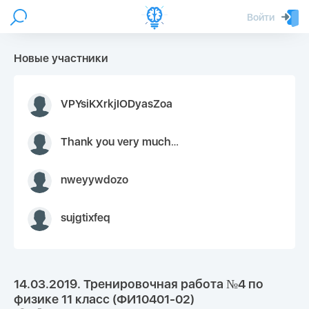
Войти
Новые участники
VPYsiKXrkjIODyasZoa
Thank you very much for your inquiry We appreciate you 9126052 https://youtube.com faceapple !
nweyywdozo
sujgtixfeq
14.03.2019. Тренировочная работа №4 по
физике 11 класс (ФИ10401-02)