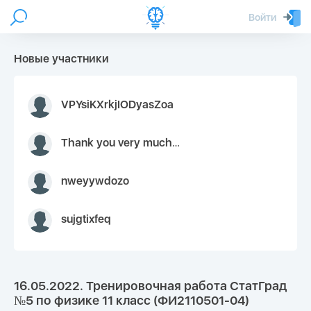
Войти
Новые участники
VPYsiKXrkjIODyasZoa
Thank you very much for your inquiry We appreciate you 9126052 https://youtube.com faceapple !
nweyywdozo
sujgtixfeq
16.05.2022. Тренировочная работа СтатГрад
№5 по физике 11 класс (ФИ2110501-04)