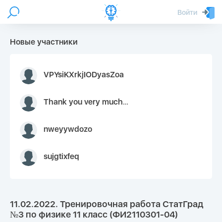
Войти
Новые участники
VPYsiKXrkjIODyasZoa
Thank you very much for your inquiry We appreciate you 9126052 https://youtube.com faceapple !
nweyywdozo
sujgtixfeq
11.02.2022. Тренировочная работа СтатГрад
№3 по физике 11 класс (ФИ2110301-04)