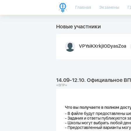
Главная
Экзамены
Г
Новые участники
VPYsiKXrkjIODyasZoa
14.09-12.10. Официальное ВП
«ВПР»
Что вы получаете в полном дост
- В файле будут предоставлены
ш
-
Задания и ответы публикуются за
-
Школы могут выбрать любой день
-
Предоставленный варианты могут