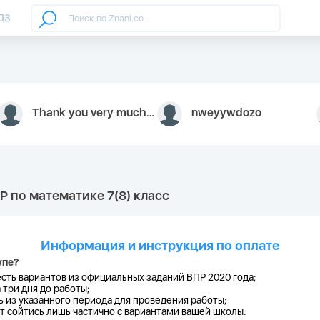
ДЗ
Thank you very much for your inquiry We appreciate you 9126052 https://youtube.com faceapple !
nweyywdozo
Р по математике 7(8) класс
Информация и инструкция по оплате
упе?
есть
вариантов из официальных заданий ВПР 2020 года;
 три дня до работы;
 из указанного периода для проведения работы;
 сойтись лишь частично с вариантами вашей школы.