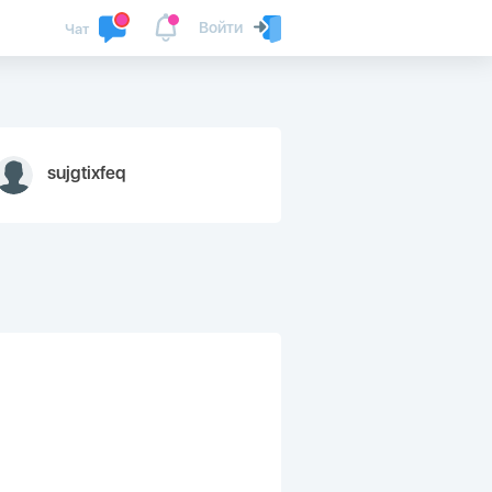
Войти
Чат
sujgtixfeq