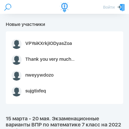
Войти
Новые участники
VPYsiKXrkjIODyasZoa
Thank you very much for your inquiry We appreciate you 9126052 https://youtube.com faceapple !
nweyywdozo
sujgtixfeq
15 марта - 20 мая. Экзаменационные
варианты ВПР по математике 7 класс на 2022