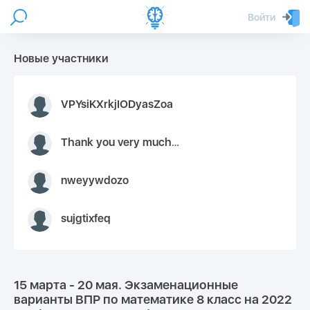
Войти
Новые участники
VPYsiKXrkjIODyasZoa
Thank you very much for your inquiry We appreciate you 9126052 https://youtube.com faceapple !
nweyywdozo
sujgtixfeq
15 марта - 20 мая. Экзаменационные
варианты ВПР по математике 8 класс на 2022