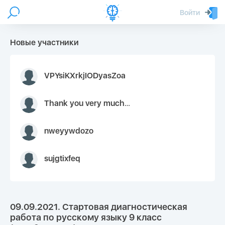
Войти
Новые участники
VPYsiKXrkjIODyasZoa
Thank you very much for your inquiry We appreciate you 9126052 https://youtube.com faceapple !
nweyywdozo
sujgtixfeq
09.09.2021. Стартовая диагностическая
работа по русскому языку 9 класс