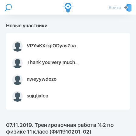
Войти
Новые участники
VPYsiKXrkjIODyasZoa
Thank you very much for your inquiry We appreciate you 9126052 https://youtube.com faceapple !
nweyywdozo
sujgtixfeq
07.11.2019. Тренировочная работа №2 по
физике 11 класс (ФИ1910201-02)