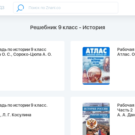
ДЗ
Решебник 9 класс - История
адь по истории 9 класс
Рабочая 
О. С., Сороко-Цюпа А. О.
Атлас. О
адь по истории 9 класс.
Рабочая 
Часть 2
, Л. Г. Косулина
А. А. Да