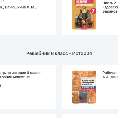
Часть 2
Я., Ванюшкина Л. М.,
Юдовская
Баранов 
Решебник 6 класс - История
адь по истории 6 класс
Рабочая 
траниц может не
А.А. Дан
а