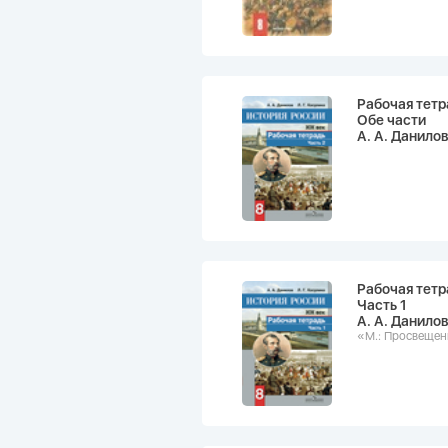
Рабочая тетр
Обе части
А. А. Данилов
Рабочая тетр
Часть 1
А. А. Данилов
«М.: Просвеще