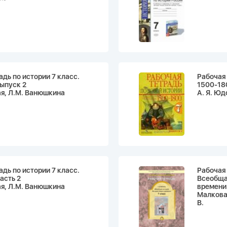
адь по истории 7 класс.
Рабочая 
ыпуск 2
1500-180
я, Л.М. Ванюшкина
А. Я. Юд
адь по истории 7 класс.
Рабочая 
асть 2
Всеобща
я, Л.М. Ванюшкина
времени
Малкова 
В.