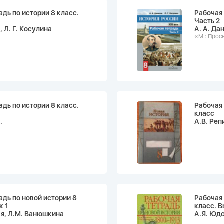
адь по истории 8 класс.
Рабочая 
Часть 2
, Л. Г. Косулина
А. А. Да
«М.: Прос
адь по истории 8 класс.
Рабочая 
класс
.
А.В. Реп
адь по новой истории 8
Рабочая 
к 1
класс. В
я, Л.М. Ванюшкина
А.Я. Юд