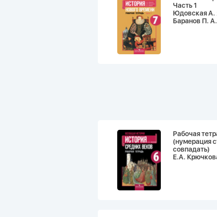
Часть 1
Юдовская А. 
Баранов П. А.
Рабочая тетр
(нумерация с
совпадать)
Е.А. Крючков