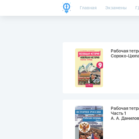
Главная
Экзамены
Г
Рабочая тетр
Сороко-Цюпа 
Рабочая тетр
Часть 1
А. А. Данилов