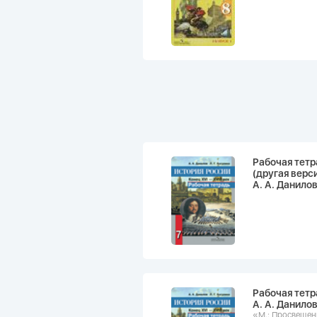
Рабочая тетр
(другая верс
А. А. Данилов
Рабочая тетр
А. А. Данилов
«М.: Просвеще