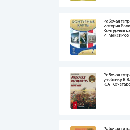
Рабочая тетр
История Росси
Контурные к
И. Максимов
Рабочая тетра
учебнику Е.В
К.А. Кочегар
Рабочая тетр