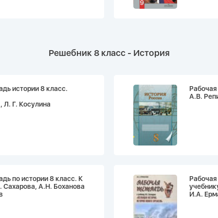
Решебник 8 класс - История
адь истории 8 класс.
Рабочая 
А.В. Реп
, Л. Г. Косулина
адь по истории 8 класс. К
Рабочая 
. Сахарова, А.Н. Боханова
учебнику
в
И.А. Ер