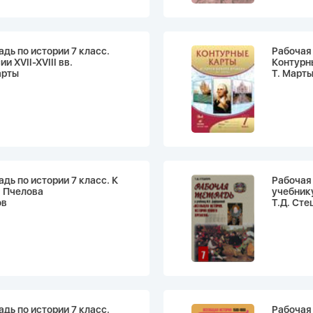
адь по истории 7 класс.
Рабочая 
и XVII-XVIII вв.
Контурн
арты
Т. Март
дь по истории 7 класс. К
Рабочая 
. Пчелова
учебнику
ов
Т.Д. Ст
адь по истории 7 класс.
Рабочая 