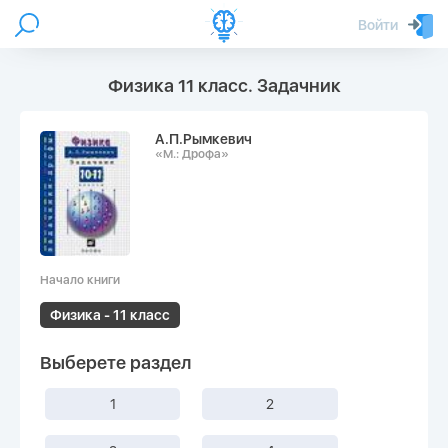
Войти
Физика 11 класс. Задачник
А.П.Рымкевич
«М.: Дрофа»
Начало книги
Физика - 11 класс
Выберете раздел
1
2