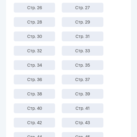
Стр. 26
Стр. 27
Стр. 28
Стр. 29
Стр. 30
Стр. 31
Стр. 32
Стр. 33
Стр. 34
Стр. 35
Стр. 36
Стр. 37
Стр. 38
Стр. 39
Стр. 40
Стр. 41
Стр. 42
Стр. 43
Стр. 44
Стр. 45