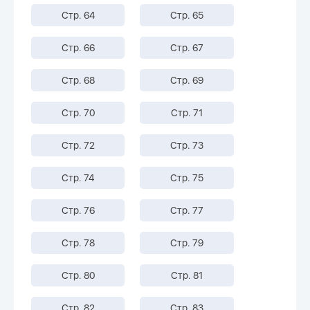
Стр. 64
Стр. 65
Стр. 66
Стр. 67
Стр. 68
Стр. 69
Стр. 70
Стр. 71
Стр. 72
Стр. 73
Стр. 74
Стр. 75
Стр. 76
Стр. 77
Стр. 78
Стр. 79
Стр. 80
Стр. 81
Стр. 82
Стр. 83