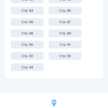
Стр. 84
Стр. 85
Стр. 86
Стр. 87
Стр. 88
Стр. 89
Стр. 90
Стр. 91
Стр. 92
Стр. 93
Стр. 94