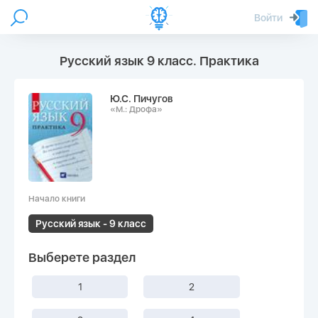
Войти
Русский язык 9 класс. Практика
Ю.С. Пичугов
«М.: Дрофа»
Начало книги
Русский язык - 9 класс
Выберете раздел
1
2