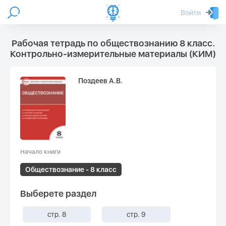
Войти
Рабочая тетрадь по обществознанию 8 класс.
Контрольно-измерительные материалы (КИМ)
Поздеев А.В.
Начало книги
Обществознание - 8 класс
Выберете раздел
стр. 8
стр. 9