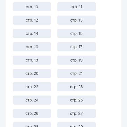
стр. 10
стр. 11
стр. 12
стр. 13
стр. 14
стр. 15
стр. 16
стр. 17
стр. 18
стр. 19
стр. 20
стр. 21
стр. 22
стр. 23
стр. 24
стр. 25
стр. 26
стр. 27
стр. 28
стр. 29