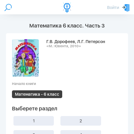
Войти
Математика 6 класс. Часть 3
Г.В. Дорофеев, Л.Г. Петерсон
«М.: Ювента, 2010»
Начало книги
Математика - 6 класс
Выберете раздел
1
2