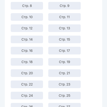
Стр. 8
Стр. 9
Стр. 10
Стр. 11
Стр. 12
Стр. 13
Стр. 14
Стр. 15
Стр. 16
Стр. 17
Стр. 18
Стр. 19
Стр. 20
Стр. 21
Стр. 22
Стр. 23
Стр. 24
Стр. 25
Стр. 26
Стр. 27