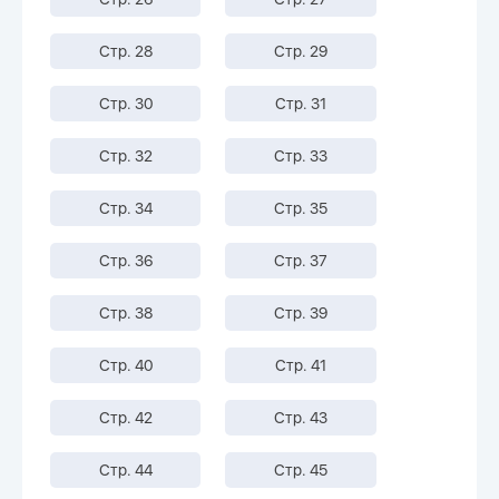
Стр. 28
Стр. 29
Стр. 30
Стр. 31
Стр. 32
Стр. 33
Стр. 34
Стр. 35
Стр. 36
Стр. 37
Стр. 38
Стр. 39
Стр. 40
Стр. 41
Стр. 42
Стр. 43
Стр. 44
Стр. 45