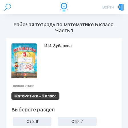
Войти
Рабочая тетрадь по математике 5 класс.
Часть 1
И.И. Зубарева
Начало книги
Математика - 5 класс
Выберете раздел
Стр. 6
Стр. 7