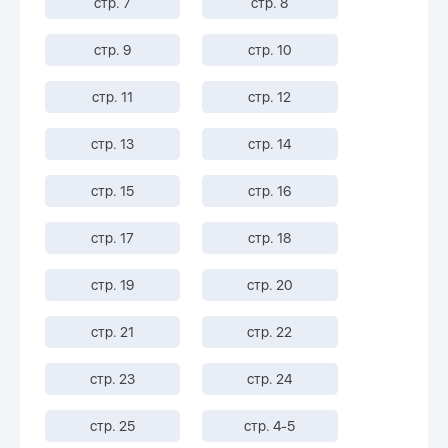
стр. 7
стр. 8
стр. 9
стр. 10
стр. 11
стр. 12
стр. 13
стр. 14
стр. 15
стр. 16
стр. 17
стр. 18
стр. 19
стр. 20
стр. 21
стр. 22
стр. 23
стр. 24
стр. 25
стр. 4-5