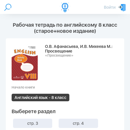
Войти
Рабочая тетрадь по английскому 8 класс
(старое+новое издание)
О.В. Афанасьева, И.В. Михеева М.:
Просвещение
«Просвещение»
Начало книги
Английский язык - 8 класс
Выберете раздел
стр. 3
стр. 4