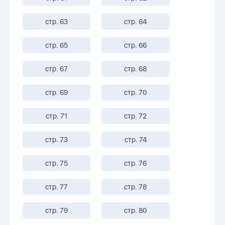
стр. 63
стр. 64
стр. 65
стр. 66
стр. 67
стр. 68
стр. 69
стр. 70
стр. 71
стр. 72
стр. 73
стр. 74
стр. 75
стр. 76
стр. 77
стр. 78
стр. 79
стр. 80