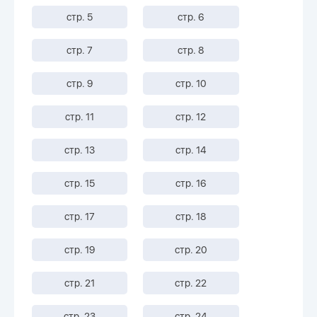
стр. 5
стр. 6
стр. 7
стр. 8
стр. 9
стр. 10
стр. 11
стр. 12
стр. 13
стр. 14
стр. 15
стр. 16
стр. 17
стр. 18
стр. 19
стр. 20
стр. 21
стр. 22
стр. 23
стр. 24