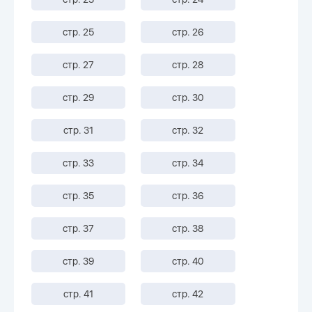
стр. 25
стр. 26
стр. 27
стр. 28
стр. 29
стр. 30
стр. 31
стр. 32
стр. 33
стр. 34
стр. 35
стр. 36
стр. 37
стр. 38
стр. 39
стр. 40
стр. 41
стр. 42