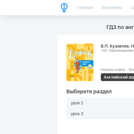
Главная
Экзамены
Г
ГДЗ по анг
В.П. Кузовлев, 
«М.: Просвещение
Начало книги
Tex
Английский язы
Выберете раздел
урок 2
урок 3