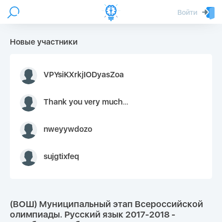
Войти
Новые участники
VPYsiKXrkjIODyasZoa
Thank you very much for your inquiry We appreciate you 9126052 https://youtube.com faceapple !
nweyywdozo
sujgtixfeq
(ВОШ) Муниципальный этап Всероссийской
олимпиады. Русский язык 2017-2018 -