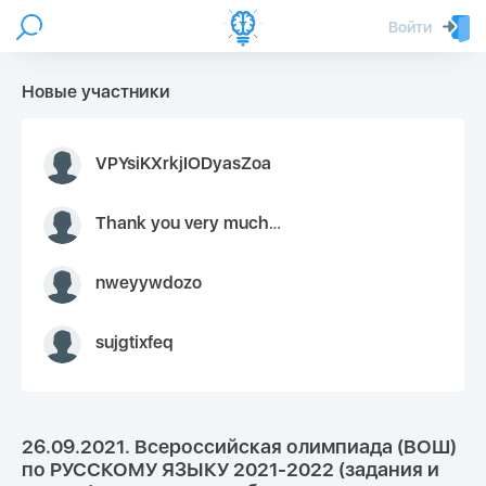
Войти
Новые участники
VPYsiKXrkjIODyasZoa
Thank you very much for your inquiry We appreciate you 9126052 https://youtube.com faceapple !
nweyywdozo
sujgtixfeq
26.09.2021. Всероссийская олимпиада (ВОШ)
по РУССКОМУ ЯЗЫКУ 2021-2022 (задания и