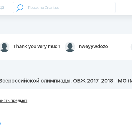
ДЗ
Thank you very much for your inquiry We appreciate you 9126052 https://youtube.com faceapple !
nweyywdozo
Всероссийской олимпиады. ОБЖ 2017-2018 - МО (
нять предмет
е!