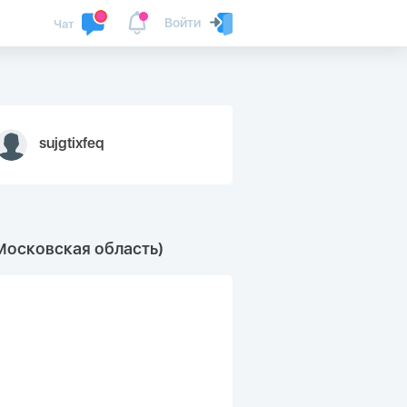
Войти
Чат
sujgtixfeq
Московская область)