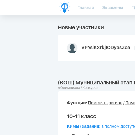
Главная
Экзамены
Г
Новые участники
VPYsiKXrkjIODyasZoa
(ВОШ) Муниципальный этап 
«Олимпиада / Конкурс»
Функции:
Поменять регион
/
Поме
10-11 класс
Кимы (задания)
в полном доступ