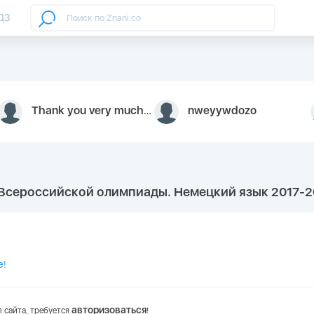
ДЗ
Thank you very much for your inquiry We appreciate you 9126052 https://youtube.com faceapple !
nweyywdozo
Всероссийской олимпиады. Немецкий язык 2017-20
е!
авторизоваться
 сайта, требуется
!