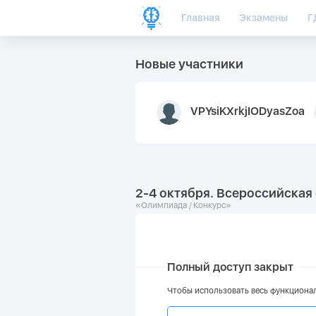
Главная
Экзамены
Г
Новые участники
VPYsiKXrkjIODyasZoa
2-4 октября. Всероссийска
«Олимпиада / Конкурс»
Полный доступ закрыт
Чтобы использовать весь функционал