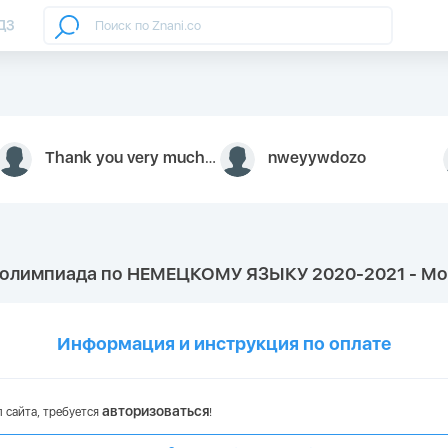
ДЗ
Thank you very much for your inquiry We appreciate you 9126052 https://youtube.com faceapple !
nweyywdozo
я олимпиада по НЕМЕЦКОМУ ЯЗЫКУ 2020-2021 - Мо
Информация и инструкция по оплате
авторизоваться
 сайта, требуется
!