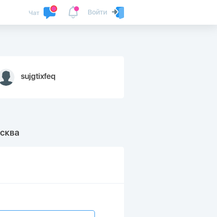
Войти
Чат
sujgtixfeq
сква